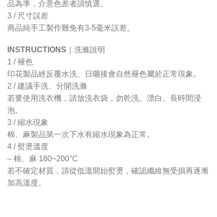
品為準，介意色差者請慎選。
3 /
尺寸誤差
商品純手工製作難免有3-5毫米誤差。
INSTRUCTIONS
｜
洗滌說明
1 /
褪色
印花製品經反覆水洗、日曬後會自然褪色屬於正常現象。
2 /
建議手洗、分開洗滌
若要使用洗衣機，請放洗衣袋，勿乾洗、漂白、長時間浸
泡。
3 /
縮水現象
棉、麻製品第一次下水有縮水現象為正常。
4 /
熨燙溫度
– 棉、麻 180~200°C
若不確定材質，請從低溫開始熨燙，確認纖維無受損再逐漸
加高溫度。