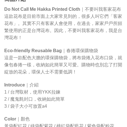
Do
Not
Call
Me
Hakka
Printed
Cloth
｜
不要叫我客家花布
這款花布是目前市面上大家常見到的，很多人叫它們「客家
花布」。其實不只有客家人會使用，在過去，家家戶戶所頻
繁使用的正是台灣花布。因此，不要叫我客家花布，我是台
灣花布！
Eco-friendly
Reusable
Bag
｜
春捲環保購物袋
這是一款配色大膽的環保購物袋，將布袋捲入花布口袋，就
像包春捲一樣，收納如此簡單又可愛。購物時也別忘了打開
綻放的花朵，環保人士不需要低調！
Introduce
｜
介紹
1 / 台灣取材，使用YKK拉鍊
2 / 魔鬼氈封口，收納如此簡單
3 / 袋子大小可放置a4
Color
｜
顏色
黃袋配紅花 / 綠袋配紫花 / 桃紅袋配藍花 / 紫色袋配粉花