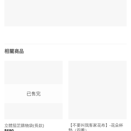
相關商品
已售完
【不要叫我客家花布】-花朵杯
立體茄芷購物袋(長款)
墊（四瓣）
$
690